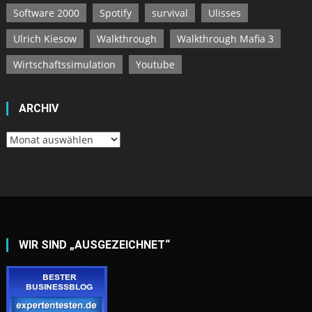
Software 2000
Spotify
survival
Ulisses
Ulrich Kiesow
Walkthrough
Walkthrough Mafia 3
Wirtschaftssimulation
Youtube
ARCHIV
Archiv
WIR SIND „AUSGEZEICHNET“