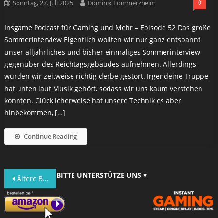
Sonntag, 27. Juli 2025
Dominik Lommerzheim
0
Insgame Podcast für Gaming und Mehr – Episode 52 Das große
Sommerinterview Eigentlich wollten wir nur ganz entspannt
unser alljährliches und bisher einmaliges Sommerinterview
gegenüber des Reichtagsgebäudes aufnehmen. Allerdings
wurden wir zeitweise richtig derbe gestört. Irgendeine Truppe
hat unten laut Musik gehört, sodass wir uns kaum verstehen
konnten. Glücklicherweise hat unsere Technik es aber
hinbekommen, […]
Continue Reading
Beitragsnavigation
BITTE UNTERSTÜTZE UNS ♥
Ältere Beiträge