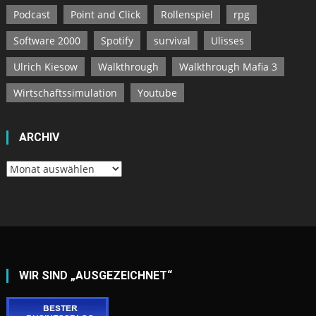
Podcast
Point and Click
Rollenspiel
rpg
Software 2000
Spotify
survival
Ulisses
Ulrich Kiesow
Walkthrough
Walkthrough Mafia 3
Wirtschaftssimulation
Youtube
ARCHIV
Archiv
WIR SIND „AUSGEZEICHNET“