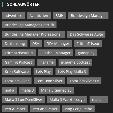
SCHLAGWÖRTER
adventure
Aventurien
BMH
Bundesliga Manager
Bundesliga Manager Hattrick
Bundesliga Manager Professionell
Das Schwarze Auge
Drakensang
DSA
FIFA Manager
FrittenFriseur
FrittenFriseurLPs
Fussball Manager
gameplay
Gaming Podcast
Insgame
insgame podcast
Kron Software
Lets Play
Lets Play Mafia 3
LomDomSilver
Lom Dom Silver
LomDomSilver LP
mafia
mafia 3
Mafia 3 Gameplay
Mafia 3 LomDomSilver
Mafia 3 Walkthrough
mafia iii
Pen & Paper
Pen and Paper
Ping Pong Reihe