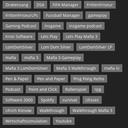
Drakensang
DSA
FIFA Manager
FrittenFriseur
FrittenFriseurLPs
Fussball Manager
gameplay
Gaming Podcast
Insgame
insgame podcast
Kron Software
Lets Play
Lets Play Mafia 3
LomDomSilver
Lom Dom Silver
LomDomSilver LP
mafia
mafia 3
Mafia 3 Gameplay
Mafia 3 LomDomSilver
Mafia 3 Walkthrough
mafia iii
Pen & Paper
Pen and Paper
Ping Pong Reihe
Podcast
Point and Click
Rollenspiel
rpg
Software 2000
Spotify
survival
Ulisses
Ulrich Kiesow
Walkthrough
Walkthrough Mafia 3
Wirtschaftssimulation
Youtube