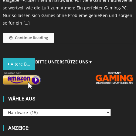
Ratgeber-Artikel Thema Hardware. Für viele Gamer mittlerweile
so wertvoll wie die Luft zum Atmen: Ein perfekter Gaming-PC.
Nur so lassen sich Games ohne Probleme genießen und sorgen
so für ein […]
Continue Reading
Beitragsnavigation
BITTE UNTERSTÜTZE UNS ♥
Ältere Beiträge
WÄHLE AUS
Wähle
aus
ANZEIGE: