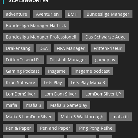
SCHLAGWÖRTER
adventure
Aventurien
BMH
Bundesliga Manager
Bundesliga Manager Hattrick
Bundesliga Manager Professionell
Das Schwarze Auge
Drakensang
DSA
FIFA Manager
FrittenFriseur
FrittenFriseurLPs
Fussball Manager
gameplay
Gaming Podcast
Insgame
insgame podcast
Kron Software
Lets Play
Lets Play Mafia 3
LomDomSilver
Lom Dom Silver
LomDomSilver LP
mafia
mafia 3
Mafia 3 Gameplay
Mafia 3 LomDomSilver
Mafia 3 Walkthrough
mafia iii
Pen & Paper
Pen and Paper
Ping Pong Reihe