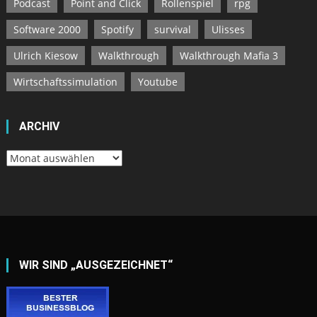
Podcast
Point and Click
Rollenspiel
rpg
Software 2000
Spotify
survival
Ulisses
Ulrich Kiesow
Walkthrough
Walkthrough Mafia 3
Wirtschaftssimulation
Youtube
ARCHIV
Archiv
WIR SIND „AUSGEZEICHNET“