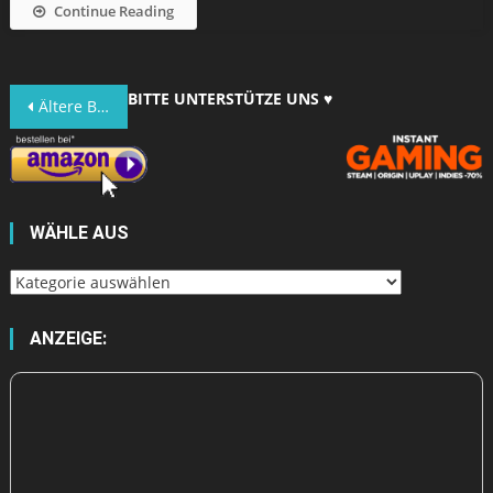
Continue Reading
Beitragsnavigation
BITTE UNTERSTÜTZE UNS ♥
Ältere Beiträge
WÄHLE AUS
Wähle
aus
ANZEIGE: