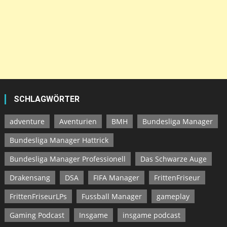
SCHLAGWÖRTER
adventure
Aventurien
BMH
Bundesliga Manager
Bundesliga Manager Hattrick
Bundesliga Manager Professionell
Das Schwarze Auge
Drakensang
DSA
FIFA Manager
FrittenFriseur
FrittenFriseurLPs
Fussball Manager
gameplay
Gaming Podcast
Insgame
insgame podcast