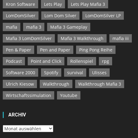
Kron Software
Lets Play
Lets Play Mafia 3
LomDomSilver
Lom Dom Silver
LomDomSilver LP
mafia
mafia 3
Mafia 3 Gameplay
Mafia 3 LomDomSilver
Mafia 3 Walkthrough
mafia iii
Pen & Paper
Pen and Paper
Ping Pong Reihe
Podcast
Point and Click
Rollenspiel
rpg
Software 2000
Spotify
survival
Ulisses
Ulrich Kiesow
Walkthrough
Walkthrough Mafia 3
Wirtschaftssimulation
Youtube
ARCHIV
Archiv