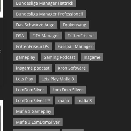
Bundesliga Manager Hattrick
Bundesliga Manager Professionell
Das Schwarze Auge
Drakensang
DSA
FIFA Manager
FrittenFriseur
FrittenFriseurLPs
Fussball Manager
t
gameplay
Gaming Podcast
Insgame
insgame podcast
Kron Software
Lets Play
Lets Play Mafia 3
LomDomSilver
Lom Dom Silver
LomDomSilver LP
mafia
mafia 3
Mafia 3 Gameplay
Mafia 3 LomDomSilver