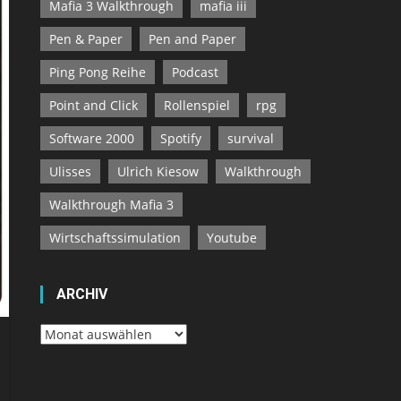
Mafia 3 Walkthrough
mafia iii
Pen & Paper
Pen and Paper
Ping Pong Reihe
Podcast
Point and Click
Rollenspiel
rpg
Software 2000
Spotify
survival
Ulisses
Ulrich Kiesow
Walkthrough
Walkthrough Mafia 3
Wirtschaftssimulation
Youtube
ARCHIV
Archiv