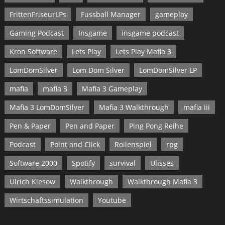
FrittenFriseurLPs
Fussball Manager
gameplay
Gaming Podcast
Insgame
insgame podcast
Kron Software
Lets Play
Lets Play Mafia 3
LomDomSilver
Lom Dom Silver
LomDomSilver LP
mafia
mafia 3
Mafia 3 Gameplay
Mafia 3 LomDomSilver
Mafia 3 Walkthrough
mafia iii
Pen & Paper
Pen and Paper
Ping Pong Reihe
Podcast
Point and Click
Rollenspiel
rpg
Software 2000
Spotify
survival
Ulisses
Ulrich Kiesow
Walkthrough
Walkthrough Mafia 3
Wirtschaftssimulation
Youtube