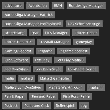
adventure
Aventurien
BMH
Bundesliga Manager
Bundesliga Manager Hattrick
Bundesliga Manager Professionell
Das Schwarze Auge
Drakensang
DSA
FIFA Manager
FrittenFriseur
FrittenFriseurLPs
Fussball Manager
gameplay
Gaming Podcast
Insgame
insgame podcast
Kron Software
Lets Play
Lets Play Mafia 3
LomDomSilver
Lom Dom Silver
LomDomSilver LP
mafia
mafia 3
Mafia 3 Gameplay
Mafia 3 LomDomSilver
Mafia 3 Walkthrough
mafia iii
Pen & Paper
Pen and Paper
Ping Pong Reihe
Podcast
Point and Click
Rollenspiel
rpg