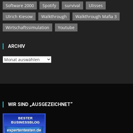
Software 2000
Spotify
survival
Ulisses
Ulrich Kiesow
Walkthrough
Walkthrough Mafia 3
Wirtschaftssimulation
Youtube
ARCHIV
Archiv
WIR SIND „AUSGEZEICHNET“