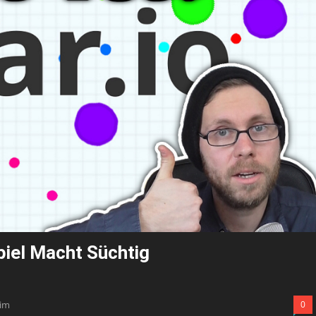
piel Macht Süchtig
im
0