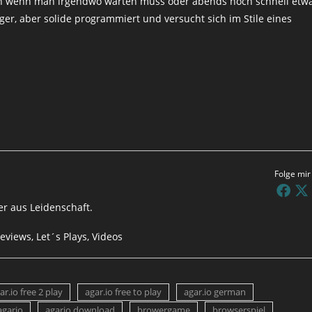
en wenn man irgendwo warten muss oder abends noch schnell etw
ger, aber solide programmiert und versucht sich im Stile eines
Folge mir
r aus Leidenschaft.
eviews, Let´s Plays, Videos
ar.io free 2 play
agar.io free to play
agar.io german
agario
agario download
browergame
browserspiel