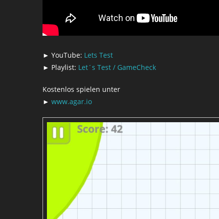
► YouTube:
Lets Test
► Playlist:
Let´s Test / GameCheck
Kostenlos spielen unter
►
www.agar.io