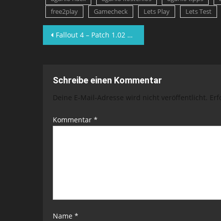
free2play
Gamecheck
Lets Play
Lets Test
Beitragsnavigation
Fallout 4 – Patch 1.02 bringt bessere Framerate
Schreibe einen Kommentar
Deine E-Mail-Adresse wird nicht veröffentlicht.
Erf
Kommentar
*
Name
*