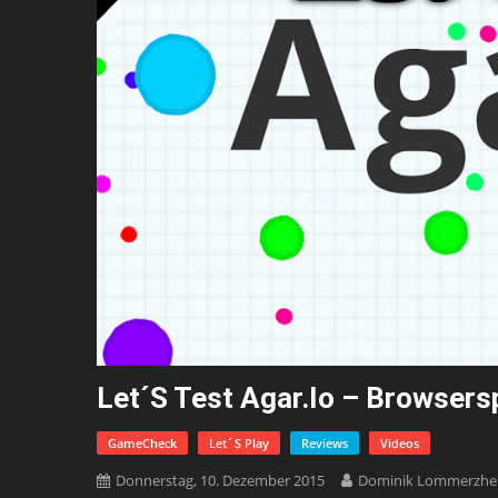
Let´s Test Agar.io – Browsers
GameCheck
Let´s Play
Reviews
Videos
Donnerstag, 10. Dezember 2015
Dominik Lommerzhe