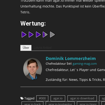
Trotzdem kann man agar.io immer mal wieder spiel
Unterhaltung möchte. Das Punktspiel ist kein Überflie
Tetris.
Wertung:
Über
Letzte Artikel
Dominik Lommerzheim
bei
Chefredakteur
gaming-mag.com
Chefredakteur, Let´s Player und Game
Zuständig für: News, Tipps & Tricks, R
Tagged
#000
agar.io
agar.io download
ag
agar.io hack
agar.io kostenlos
agar.io tipps