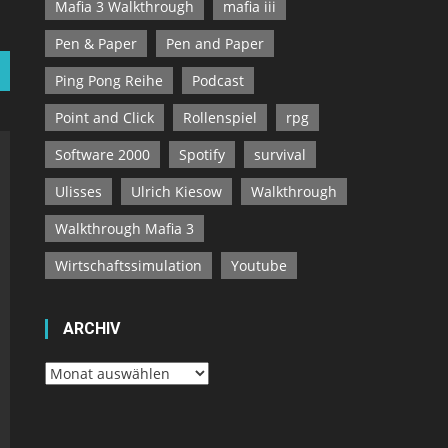
Mafia 3 Walkthrough
mafia iii
Pen & Paper
Pen and Paper
Ping Pong Reihe
Podcast
Point and Click
Rollenspiel
rpg
Software 2000
Spotify
survival
Ulisses
Ulrich Kiesow
Walkthrough
Walkthrough Mafia 3
Wirtschaftssimulation
Youtube
ARCHIV
Archiv