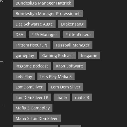
as
Bundesliga Manager Hattrick
Bundesliga Manager Professionell
Das Schwarze Auge
Drakensang
DSA
FIFA Manager
FrittenFriseur
FrittenFriseurLPs
Fussball Manager
gameplay
Gaming Podcast
Insgame
insgame podcast
Kron Software
Lets Play
Lets Play Mafia 3
LomDomSilver
Lom Dom Silver
LomDomSilver LP
mafia
mafia 3
Mafia 3 Gameplay
Mafia 3 LomDomSilver