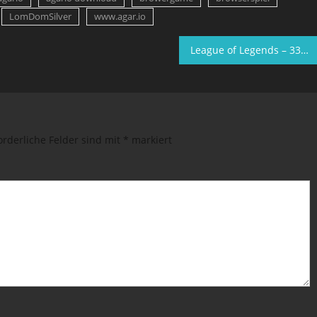
LomDomSilver
www.agar.io
League of Legends – 334 Millionen Zuschauer bei Weltmeisterschaft
orderliche Felder sind mit
*
markiert