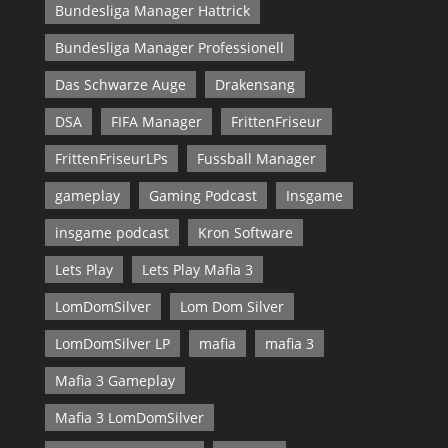
Bundesliga Manager Hattrick
Bundesliga Manager Professionell
Das Schwarze Auge
Drakensang
DSA
FIFA Manager
FrittenFriseur
FrittenFriseurLPs
Fussball Manager
gameplay
Gaming Podcast
Insgame
insgame podcast
Kron Software
Lets Play
Lets Play Mafia 3
LomDomSilver
Lom Dom Silver
LomDomSilver LP
mafia
mafia 3
Mafia 3 Gameplay
Mafia 3 LomDomSilver