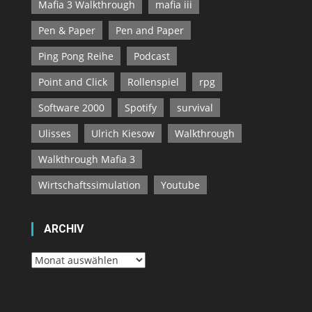
Mafia 3 Walkthrough
mafia iii
Pen & Paper
Pen and Paper
Ping Pong Reihe
Podcast
Point and Click
Rollenspiel
rpg
Software 2000
Spotify
survival
Ulisses
Ulrich Kiesow
Walkthrough
Walkthrough Mafia 3
Wirtschaftssimulation
Youtube
ARCHIV
Archiv