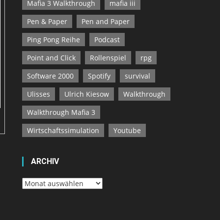
Mafia 3 Walkthrough
mafia iii
Pen & Paper
Pen and Paper
Ping Pong Reihe
Podcast
Point and Click
Rollenspiel
rpg
Software 2000
Spotify
survival
Ulisses
Ulrich Kiesow
Walkthrough
Walkthrough Mafia 3
Wirtschaftssimulation
Youtube
ARCHIV
Archiv