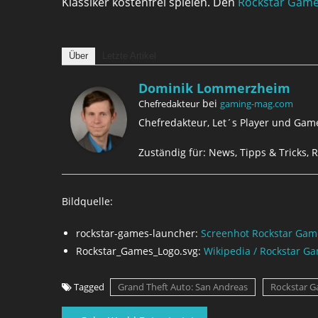
Klassiker kostenfrei spielen. Den
Rockstar Game
Über
Letzte Artikel
Dominik Lommerzheim
bei
Chefredakteur
gaming-mag.com
Chefredakteur, Let´s Player und Game
Zuständig für: News, Tipps & Tricks, R
Bildquelle:
rockstar-games-launcher:
Screenhot Rockstar Gam
Rockstar_Games_Logo.svg:
Wikipedia / Rockstar G
Tagged
Grand Theft Auto: San Andreas
Rockstar 