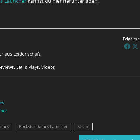
s Launcher
kannst du hier herunterladen.
Folge mir
r aus Leidenschaft.
eviews, Let´s Plays, Videos
es
ames
Games
Rockstar Games Launcher
Steam