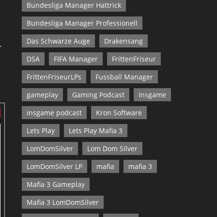
Bundesliga Manager Hattrick
Bundesliga Manager Professionell
Das Schwarze Auge
Drakensang
-
DSA
FIFA Manager
FrittenFriseur
FrittenFriseurLPs
Fussball Manager
gameplay
Gaming Podcast
Insgame
insgame podcast
Kron Software
Lets Play
Lets Play Mafia 3
LomDomSilver
Lom Dom Silver
LomDomSilver LP
mafia
mafia 3
Mafia 3 Gameplay
Mafia 3 LomDomSilver