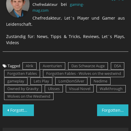
bei
Chefredakteur
gaming-
mag.com
Chefredakteur, Let´s Player und Gamer aus
Leidenschaft.
Zuständig für: News, Tipps & Tricks, Reviews, Let´s Plays,
Videos
Tagged
Alrik
Aventurien
Das Schwarze Auge
DSA
Forgotten Fables
Forgotten Fables - Wolves on the westwind
gameplay
Lets Play
LomDomSilver
Nedime
Owned by Gravity
Ulisses
Visual Novel
Walkthrough
Wolves on the Westwind
Beitragsnavigation
Forgotten Fables – Wolves on the Westwind – Lets Play Folge 13
Forgotten Fables – Wolves on the Westwind – Lets Play Folge 10