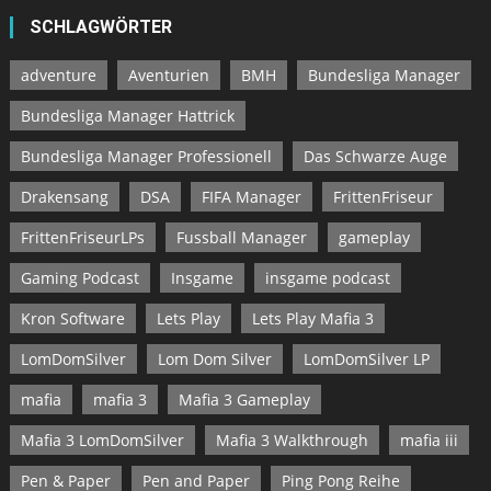
SCHLAGWÖRTER
adventure
Aventurien
BMH
Bundesliga Manager
Bundesliga Manager Hattrick
Bundesliga Manager Professionell
Das Schwarze Auge
Drakensang
DSA
FIFA Manager
FrittenFriseur
FrittenFriseurLPs
Fussball Manager
gameplay
Gaming Podcast
Insgame
insgame podcast
Kron Software
Lets Play
Lets Play Mafia 3
LomDomSilver
Lom Dom Silver
LomDomSilver LP
mafia
mafia 3
Mafia 3 Gameplay
Mafia 3 LomDomSilver
Mafia 3 Walkthrough
mafia iii
Pen & Paper
Pen and Paper
Ping Pong Reihe