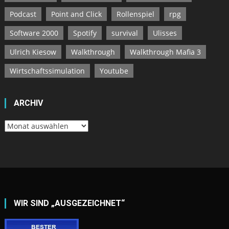
Podcast
Point and Click
Rollenspiel
rpg
Software 2000
Spotify
survival
Ulisses
Ulrich Kiesow
Walkthrough
Walkthrough Mafia 3
Wirtschaftssimulation
Youtube
ARCHIV
Archiv
WIR SIND „AUSGEZEICHNET“