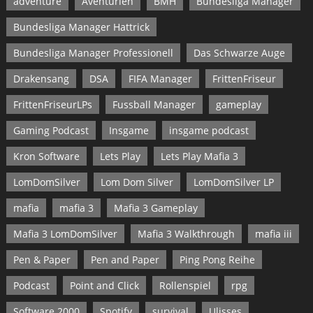
adventure
Aventurien
BMH
Bundesliga Manager
Bundesliga Manager Hattrick
Bundesliga Manager Professionell
Das Schwarze Auge
Drakensang
DSA
FIFA Manager
FrittenFriseur
FrittenFriseurLPs
Fussball Manager
gameplay
Gaming Podcast
Insgame
insgame podcast
Kron Software
Lets Play
Lets Play Mafia 3
LomDomSilver
Lom Dom Silver
LomDomSilver LP
mafia
mafia 3
Mafia 3 Gameplay
Mafia 3 LomDomSilver
Mafia 3 Walkthrough
mafia iii
Pen & Paper
Pen and Paper
Ping Pong Reihe
Podcast
Point and Click
Rollenspiel
rpg
Software 2000
Spotify
survival
Ulisses