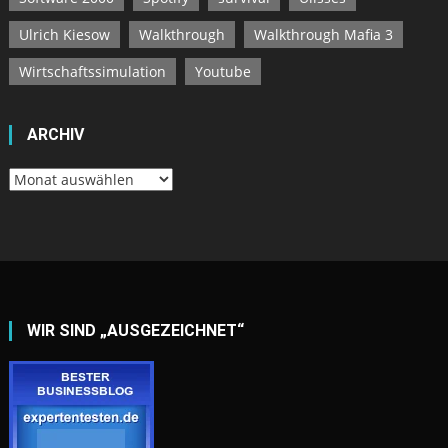
Ulrich Kiesow
Walkthrough
Walkthrough Mafia 3
Wirtschaftssimulation
Youtube
ARCHIV
Archiv
WIR SIND „AUSGEZEICHNET“