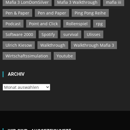
Mafia 3 LomDomSilver
Mafia 3 Walkthrough
mafia iii
Pen & Paper
Pen and Paper
Ping Pong Reihe
Podcast
Point and Click
Rollenspiel
rpg
Software 2000
Spotify
survival
Ulisses
Ulrich Kiesow
Walkthrough
Walkthrough Mafia 3
Wirtschaftssimulation
Youtube
ARCHIV
Archiv