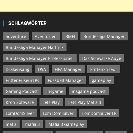
SCHLAGWÖRTER
adventure
Aventurien
BMH
Bundesliga Manager
Bundesliga Manager Hattrick
Bundesliga Manager Professionell
Das Schwarze Auge
Drakensang
DSA
FIFA Manager
FrittenFriseur
FrittenFriseurLPs
Fussball Manager
gameplay
Gaming Podcast
Insgame
insgame podcast
Kron Software
Lets Play
Lets Play Mafia 3
LomDomSilver
Lom Dom Silver
LomDomSilver LP
mafia
mafia 3
Mafia 3 Gameplay