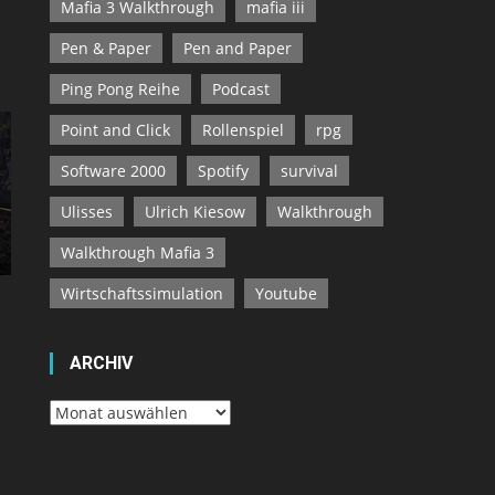
Mafia 3 Walkthrough
mafia iii
Pen & Paper
Pen and Paper
Ping Pong Reihe
Podcast
Point and Click
Rollenspiel
rpg
Software 2000
Spotify
survival
Ulisses
Ulrich Kiesow
Walkthrough
Walkthrough Mafia 3
Wirtschaftssimulation
Youtube
ARCHIV
Archiv