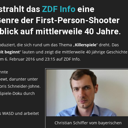
strahlt das
ZDF Info
eine
Genre der
First-Person-Shooter
blick
auf mittlerweile 40 Jahre.
duziert, die sich rund um das Thema „
Killerspiele
“ dreht. Das
eit beginnt
“ lauten und zeigt die mittlerweile 40 jährige Geschichte
 am 6. Februar 2016 und 23:15 auf ZDF Info.
nnte
iewt, darunter unter
ris Schneider-Johne.
Spiele-Doku durch
ns WASD und arbeitet
Christian Schiffer vom bayerischen