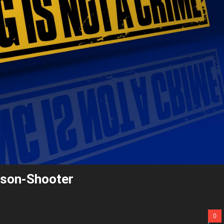
rson-Shooter
0