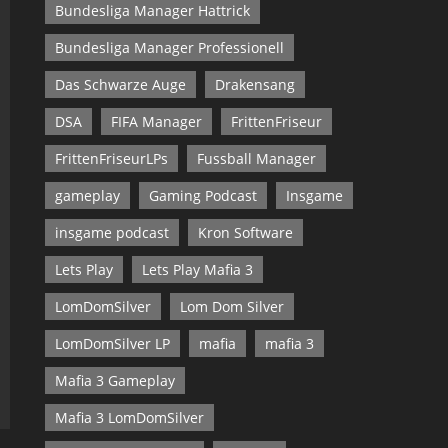
Bundesliga Manager Hattrick
Bundesliga Manager Professionell
Das Schwarze Auge
Drakensang
DSA
FIFA Manager
FrittenFriseur
FrittenFriseurLPs
Fussball Manager
gameplay
Gaming Podcast
Insgame
insgame podcast
Kron Software
Lets Play
Lets Play Mafia 3
LomDomSilver
Lom Dom Silver
LomDomSilver LP
mafia
mafia 3
Mafia 3 Gameplay
Mafia 3 LomDomSilver