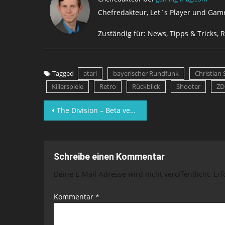
Chefredakteur, Let´s Player und Game
Zuständig für: News, Tipps & Tricks, R
Tagged
atari
bayerischer Rundfunk
Christian 
Killerspiele
Retro
Rückblick
Shooter
ZD
Beitragsnavigation
The Division – Beta verlängert um 24 Stunden
Schreibe einen Kommentar
Deine E-Mail-Adresse wird nicht veröffentlicht.
Erf
Kommentar
*