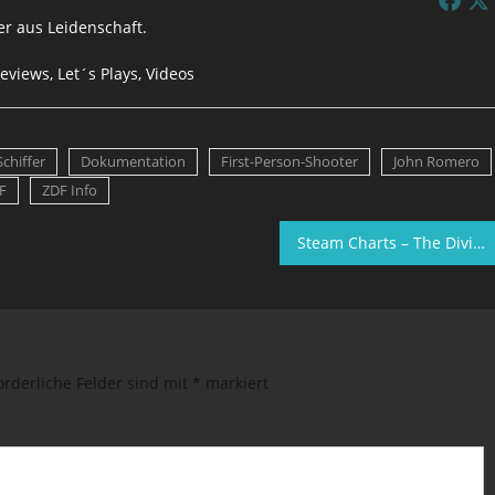
r aus Leidenschaft.
eviews, Let´s Plays, Videos
Schiffer
Dokumentation
First-Person-Shooter
John Romero
F
ZDF Info
Steam Charts – The Division schlägt ein
orderliche Felder sind mit
*
markiert