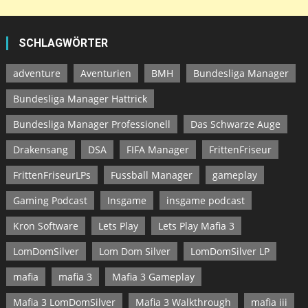
SCHLAGWÖRTER
adventure
Aventurien
BMH
Bundesliga Manager
Bundesliga Manager Hattrick
Bundesliga Manager Professionell
Das Schwarze Auge
Drakensang
DSA
FIFA Manager
FrittenFriseur
FrittenFriseurLPs
Fussball Manager
gameplay
Gaming Podcast
Insgame
insgame podcast
Kron Software
Lets Play
Lets Play Mafia 3
LomDomSilver
Lom Dom Silver
LomDomSilver LP
mafia
mafia 3
Mafia 3 Gameplay
Mafia 3 LomDomSilver
Mafia 3 Walkthrough
mafia iii