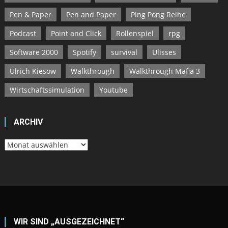
Pen & Paper
Pen and Paper
Ping Pong Reihe
Podcast
Point and Click
Rollenspiel
rpg
Software 2000
Spotify
survival
Ulisses
Ulrich Kiesow
Walkthrough
Walkthrough Mafia 3
Wirtschaftssimulation
Youtube
ARCHIV
Archiv
WIR SIND „AUSGEZEICHNET“