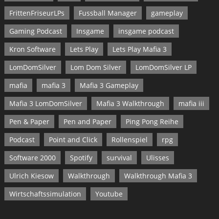
FrittenFriseurLPs
Fussball Manager
gameplay
Gaming Podcast
Insgame
insgame podcast
Kron Software
Lets Play
Lets Play Mafia 3
LomDomSilver
Lom Dom Silver
LomDomSilver LP
mafia
mafia 3
Mafia 3 Gameplay
Mafia 3 LomDomSilver
Mafia 3 Walkthrough
mafia iii
Pen & Paper
Pen and Paper
Ping Pong Reihe
Podcast
Point and Click
Rollenspiel
rpg
Software 2000
Spotify
survival
Ulisses
Ulrich Kiesow
Walkthrough
Walkthrough Mafia 3
Wirtschaftssimulation
Youtube