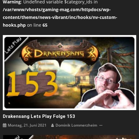
Warning
: Undefined variable $category_ids in
/var/www/vhosts/gaming-mag.com/httpdocs/wp-
content/themes/news-vibrant/inc/hooks/nv-custom-
hooks.php
on line
65
Drakensang Lets Play Folge 153
Montag, 21. Juni 2021
Dominik Lommerzheim