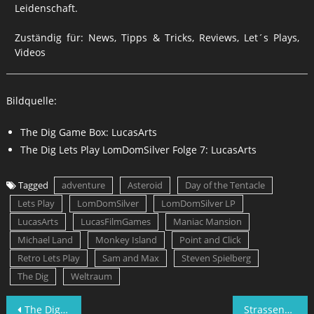
Leidenschaft.
Zuständig für: News, Tipps & Tricks, Reviews, Let´s Plays,
Videos
Bildquelle:
The Dig Game Box: LucasArts
The Dig Lets Play LomDomSilver Folge 7: LucasArts
Tagged
adventure
Asteroid
Day of the Tentacle
Lets Play
LomDomSilver
LomDomSilver LP
LucasArts
LucasFilmGames
Maniac Mansion
Michael Land
Monkey Island
Point and Click
Retro Lets Play
Sam and Max
Steven Spielberg
The Dig
Weltraum
Beitragsnavigation
The Dig Lets Play Folge 6
Strassenballade Lets Play Folge 5