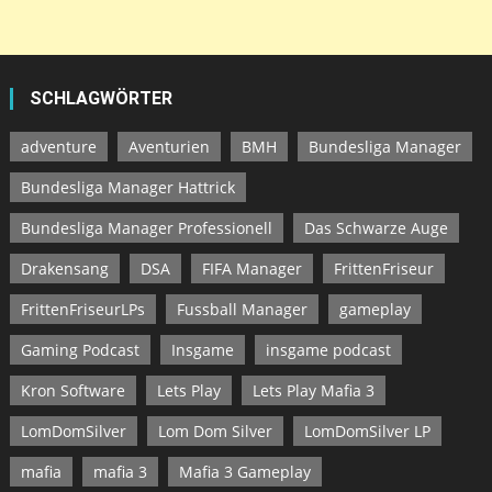
SCHLAGWÖRTER
adventure
Aventurien
BMH
Bundesliga Manager
Bundesliga Manager Hattrick
Bundesliga Manager Professionell
Das Schwarze Auge
Drakensang
DSA
FIFA Manager
FrittenFriseur
FrittenFriseurLPs
Fussball Manager
gameplay
Gaming Podcast
Insgame
insgame podcast
Kron Software
Lets Play
Lets Play Mafia 3
LomDomSilver
Lom Dom Silver
LomDomSilver LP
mafia
mafia 3
Mafia 3 Gameplay