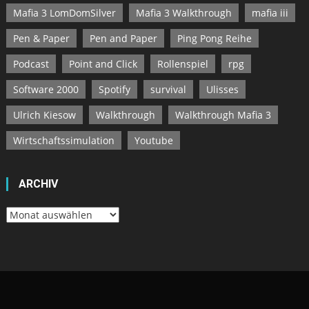
Mafia 3 LomDomSilver
Mafia 3 Walkthrough
mafia iii
Pen & Paper
Pen and Paper
Ping Pong Reihe
Podcast
Point and Click
Rollenspiel
rpg
Software 2000
Spotify
survival
Ulisses
Ulrich Kiesow
Walkthrough
Walkthrough Mafia 3
Wirtschaftssimulation
Youtube
ARCHIV
Archiv