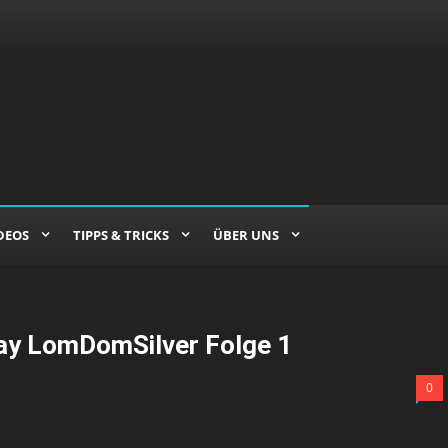
DEOS
TIPPS & TRICKS
ÜBER UNS
lay LomDomSilver Folge 1
0