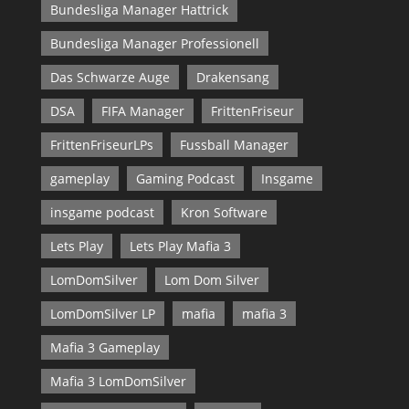
Bundesliga Manager Hattrick
Bundesliga Manager Professionell
Das Schwarze Auge
Drakensang
DSA
FIFA Manager
FrittenFriseur
FrittenFriseurLPs
Fussball Manager
gameplay
Gaming Podcast
Insgame
insgame podcast
Kron Software
Lets Play
Lets Play Mafia 3
LomDomSilver
Lom Dom Silver
LomDomSilver LP
mafia
mafia 3
Mafia 3 Gameplay
Mafia 3 LomDomSilver