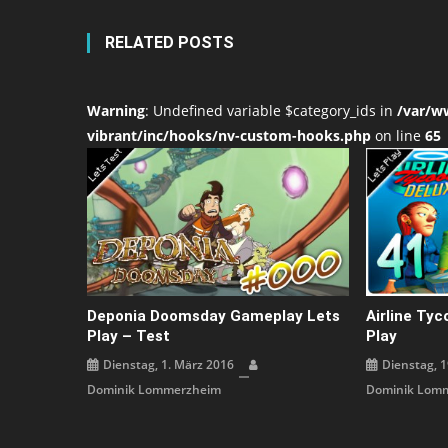
RELATED POSTS
Warning
: Undefined variable $category_ids in
/var/w
vibrant/inc/hooks/nv-custom-hooks.php
on line
65
Deponia Doomsday Gameplay Lets
Airline Tyc
Play – Test
Play
Dienstag, 1. März 2016
Dienstag, 1
Dominik Lommerzheim
Dominik Lom