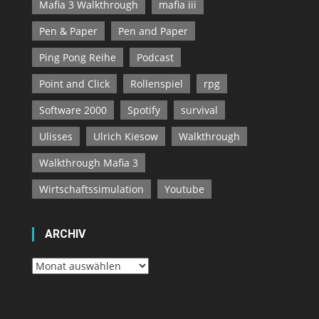
Mafia 3 Walkthrough
mafia iii
Pen & Paper
Pen and Paper
Ping Pong Reihe
Podcast
Point and Click
Rollenspiel
rpg
Software 2000
Spotify
survival
Ulisses
Ulrich Kiesow
Walkthrough
Walkthrough Mafia 3
Wirtschaftssimulation
Youtube
ARCHIV
Archiv