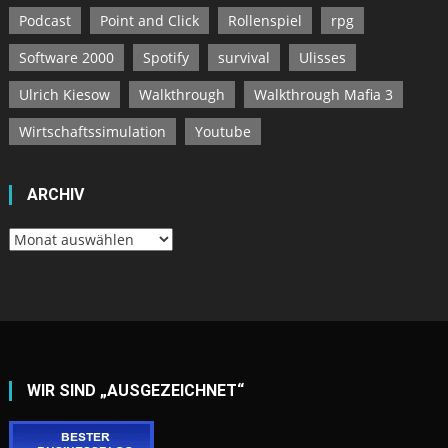
Podcast
Point and Click
Rollenspiel
rpg
Software 2000
Spotify
survival
Ulisses
Ulrich Kiesow
Walkthrough
Walkthrough Mafia 3
Wirtschaftssimulation
Youtube
ARCHIV
Archiv
WIR SIND „AUSGEZEICHNET“