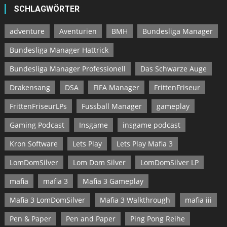
SCHLAGWÖRTER
adventure
Aventurien
BMH
Bundesliga Manager
Bundesliga Manager Hattrick
Bundesliga Manager Professionell
Das Schwarze Auge
Drakensang
DSA
FIFA Manager
FrittenFriseur
FrittenFriseurLPs
Fussball Manager
gameplay
Gaming Podcast
Insgame
insgame podcast
Kron Software
Lets Play
Lets Play Mafia 3
LomDomSilver
Lom Dom Silver
LomDomSilver LP
mafia
mafia 3
Mafia 3 Gameplay
Mafia 3 LomDomSilver
Mafia 3 Walkthrough
mafia iii
Pen & Paper
Pen and Paper
Ping Pong Reihe