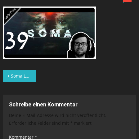
Beitragsnavigation
Soma Lets Play Folge 35
Schreibe einen Kommentar
Deine E-Mail-Adresse wird nicht veröffentlicht.
Erforderliche Felder sind mit
*
markiert
Kommentar
*