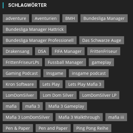
SCHLAGWÖRTER
adventure
Aventurien
BMH
Bundesliga Manager
Bundesliga Manager Hattrick
Bundesliga Manager Professionell
Das Schwarze Auge
Drakensang
DSA
FIFA Manager
FrittenFriseur
FrittenFriseurLPs
Fussball Manager
gameplay
Gaming Podcast
Insgame
insgame podcast
Kron Software
Lets Play
Lets Play Mafia 3
LomDomSilver
Lom Dom Silver
LomDomSilver LP
mafia
mafia 3
Mafia 3 Gameplay
Mafia 3 LomDomSilver
Mafia 3 Walkthrough
mafia iii
Pen & Paper
Pen and Paper
Ping Pong Reihe