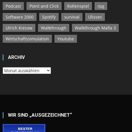
Podcast
Point and Click
Rollenspiel
rpg
Software 2000
Spotify
survival
Ulisses
Ulrich Kiesow
Walkthrough
Walkthrough Mafia 3
Wirtschaftssimulation
Youtube
ARCHIV
Archiv
WIR SIND „AUSGEZEICHNET“