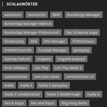
SCHLAGWÖRTER
adventure
Aventurien
BMH
Bundesliga Manager
Bundesliga Manager Hattrick
Bundesliga Manager Professionell
Das Schwarze Auge
Drakensang
DSA
FIFA Manager
FrittenFriseur
FrittenFriseurLPs
Fussball Manager
gameplay
Gaming Podcast
Insgame
insgame podcast
Kron Software
Lets Play
Lets Play Mafia 3
LomDomSilver
Lom Dom Silver
LomDomSilver LP
mafia
mafia 3
Mafia 3 Gameplay
Mafia 3 LomDomSilver
Mafia 3 Walkthrough
mafia iii
Pen & Paper
Pen and Paper
Ping Pong Reihe