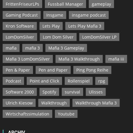
FrittenFriseurLPs
Fussball Manager
gameplay
Gaming Podcast
Insgame
insgame podcast
Kron Software
Lets Play
Lets Play Mafia 3
LomDomSilver
Lom Dom Silver
LomDomSilver LP
mafia
mafia 3
Mafia 3 Gameplay
Mafia 3 LomDomSilver
Mafia 3 Walkthrough
mafia iii
Pen & Paper
Pen and Paper
Ping Pong Reihe
Podcast
Point and Click
Rollenspiel
rpg
Software 2000
Spotify
survival
Ulisses
Ulrich Kiesow
Walkthrough
Walkthrough Mafia 3
Wirtschaftssimulation
Youtube
ARCHIV