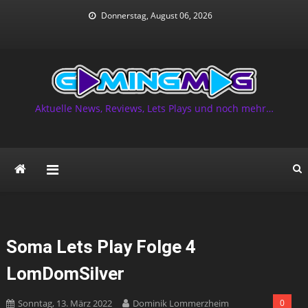
Skip
Donnerstag, August 06, 2026
to
content
Aktuelle News, Reviews, Lets Plays und noch mehr…
Soma Lets Play Folge 4
LomDomSilver
Sonntag, 13. März 2022
Dominik Lommerzheim
0