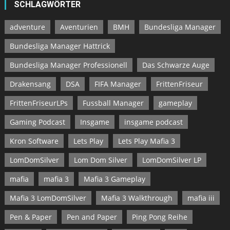
SCHLAGWÖRTER
adventure
Aventurien
BMH
Bundesliga Manager
Bundesliga Manager Hattrick
Bundesliga Manager Professionell
Das Schwarze Auge
Drakensang
DSA
FIFA Manager
FrittenFriseur
FrittenFriseurLPs
Fussball Manager
gameplay
Gaming Podcast
Insgame
insgame podcast
Kron Software
Lets Play
Lets Play Mafia 3
LomDomSilver
Lom Dom Silver
LomDomSilver LP
mafia
mafia 3
Mafia 3 Gameplay
Mafia 3 LomDomSilver
Mafia 3 Walkthrough
mafia iii
Pen & Paper
Pen and Paper
Ping Pong Reihe