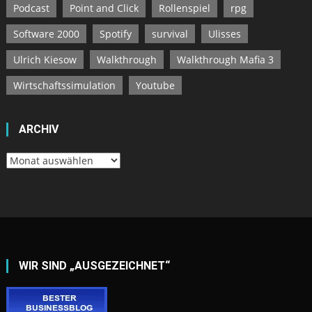
Podcast
Point and Click
Rollenspiel
rpg
Software 2000
Spotify
survival
Ulisses
Ulrich Kiesow
Walkthrough
Walkthrough Mafia 3
Wirtschaftssimulation
Youtube
ARCHIV
Archiv
WIR SIND „AUSGEZEICHNET“