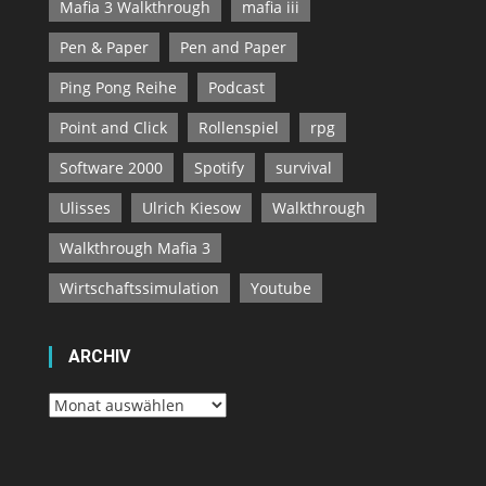
Mafia 3 Walkthrough
mafia iii
Pen & Paper
Pen and Paper
Ping Pong Reihe
Podcast
Point and Click
Rollenspiel
rpg
Software 2000
Spotify
survival
Ulisses
Ulrich Kiesow
Walkthrough
Walkthrough Mafia 3
Wirtschaftssimulation
Youtube
ARCHIV
Archiv