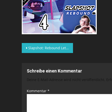
Beitragsnavigation
Slapshot: Rebound Lets Play Folge 1
Schreibe einen Kommentar
Deine E-Mail-Adresse wird nicht veröffentlicht.
Erf
Kommentar
*