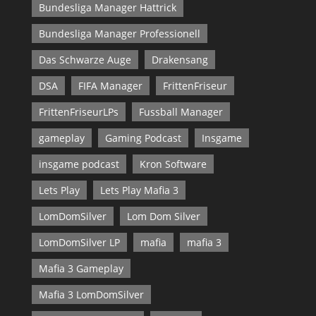
Bundesliga Manager Hattrick
Bundesliga Manager Professionell
Das Schwarze Auge
Drakensang
DSA
FIFA Manager
FrittenFriseur
FrittenFriseurLPs
Fussball Manager
gameplay
Gaming Podcast
Insgame
insgame podcast
Kron Software
Lets Play
Lets Play Mafia 3
LomDomSilver
Lom Dom Silver
LomDomSilver LP
mafia
mafia 3
Mafia 3 Gameplay
Mafia 3 LomDomSilver