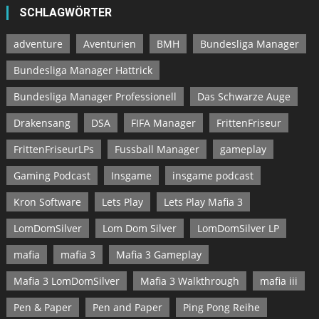
SCHLAGWÖRTER
adventure
Aventurien
BMH
Bundesliga Manager
Bundesliga Manager Hattrick
Bundesliga Manager Professionell
Das Schwarze Auge
Drakensang
DSA
FIFA Manager
FrittenFriseur
FrittenFriseurLPs
Fussball Manager
gameplay
Gaming Podcast
Insgame
insgame podcast
Kron Software
Lets Play
Lets Play Mafia 3
LomDomSilver
Lom Dom Silver
LomDomSilver LP
mafia
mafia 3
Mafia 3 Gameplay
Mafia 3 LomDomSilver
Mafia 3 Walkthrough
mafia iii
Pen & Paper
Pen and Paper
Ping Pong Reihe