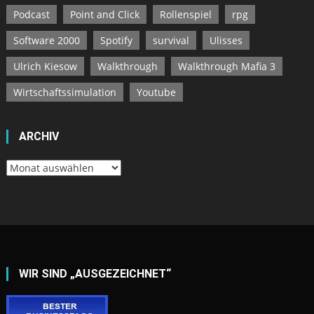
Podcast
Point and Click
Rollenspiel
rpg
Software 2000
Spotify
survival
Ulisses
Ulrich Kiesow
Walkthrough
Walkthrough Mafia 3
Wirtschaftssimulation
Youtube
ARCHIV
Archiv
WIR SIND „AUSGEZEICHNET“