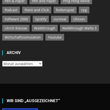
Pen & Paper
Pen and Paper
Ping Pong Reihe
Podcast
Point and Click
Rollenspiel
rpg
Software 2000
Spotify
survival
Ulisses
Ulrich Kiesow
Walkthrough
Walkthrough Mafia 3
Wirtschaftssimulation
Youtube
ARCHIV
Archiv
WIR SIND „AUSGEZEICHNET“