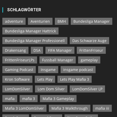
SCHLAGWÖRTER
adventure
Aventurien
BMH
Bundesliga Manager
Bundesliga Manager Hattrick
Bundesliga Manager Professionell
Das Schwarze Auge
Drakensang
DSA
FIFA Manager
FrittenFriseur
FrittenFriseurLPs
Fussball Manager
gameplay
Gaming Podcast
Insgame
insgame podcast
Kron Software
Lets Play
Lets Play Mafia 3
LomDomSilver
Lom Dom Silver
LomDomSilver LP
mafia
mafia 3
Mafia 3 Gameplay
Mafia 3 LomDomSilver
Mafia 3 Walkthrough
mafia iii