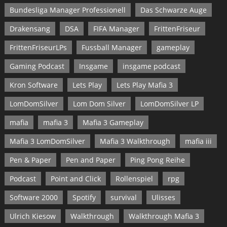
Bundesliga Manager Professionell
Das Schwarze Auge
Drakensang
DSA
FIFA Manager
FrittenFriseur
FrittenFriseurLPs
Fussball Manager
gameplay
Gaming Podcast
Insgame
insgame podcast
Kron Software
Lets Play
Lets Play Mafia 3
LomDomSilver
Lom Dom Silver
LomDomSilver LP
mafia
mafia 3
Mafia 3 Gameplay
Mafia 3 LomDomSilver
Mafia 3 Walkthrough
mafia iii
Pen & Paper
Pen and Paper
Ping Pong Reihe
Podcast
Point and Click
Rollenspiel
rpg
Software 2000
Spotify
survival
Ulisses
Ulrich Kiesow
Walkthrough
Walkthrough Mafia 3