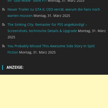
im "God Mode" dank P7!
Montag, 31. März 2025
Neuer Trailer zu GTA 6: CEO verrät, warum die Fans noch
warten müssen
Montag, 31. März 2025
The Sinking City: Remaster für PS5 angekündigt –
Screenshots, technische Details & Upgrade
Montag, 31. März
2025
You Probably Missed This Awesome Side Story In Split
Fiction
Montag, 31. März 2025
ANZEIGE: