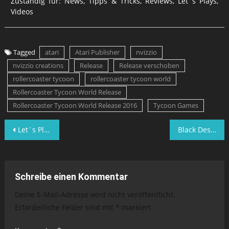
Zuständig für: News, Tipps & Tricks, Reviews, Let´s Plays,
Videos
Tagged
atari
Atari Publisher
nvizzio
nvizzio creations
Release
Release verschoben
rollercoaster tycoon
rollercoaster tycoon world
Rollercoaster Tycoon World Release
Rollercoaster Tycoon World Release 2016
Tycoon Games
Beitragsnavigation
Let´s Play Together Trine Enchanted Edition – Folge 10
Black Desert Online – ab sofort vorbestellbar
Schreibe einen Kommentar
Deine E-Mail-Adresse wird nicht veröffentlicht.
Erforderliche Felder sind mit
*
markiert