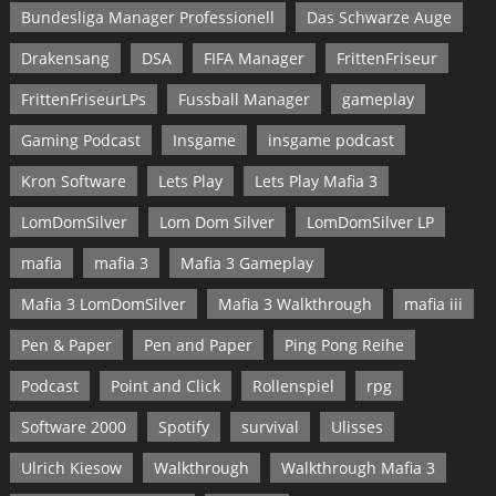
Bundesliga Manager Professionell
Das Schwarze Auge
Drakensang
DSA
FIFA Manager
FrittenFriseur
FrittenFriseurLPs
Fussball Manager
gameplay
Gaming Podcast
Insgame
insgame podcast
Kron Software
Lets Play
Lets Play Mafia 3
LomDomSilver
Lom Dom Silver
LomDomSilver LP
mafia
mafia 3
Mafia 3 Gameplay
Mafia 3 LomDomSilver
Mafia 3 Walkthrough
mafia iii
Pen & Paper
Pen and Paper
Ping Pong Reihe
Podcast
Point and Click
Rollenspiel
rpg
Software 2000
Spotify
survival
Ulisses
Ulrich Kiesow
Walkthrough
Walkthrough Mafia 3