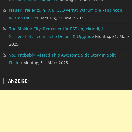
Neuer Trailer zu GTA 6: CEO verrät, warum die Fans noch
warten müssen
Montag, 31. März 2025
The Sinking City: Remaster für PS5 angekündigt –
Screenshots, technische Details & Upgrade
Montag, 31. März
2025
You Probably Missed This Awesome Side Story In Split
Fiction
Montag, 31. März 2025
ANZEIGE: