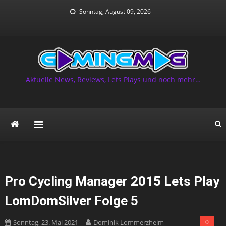
Skip
Sonntag, August 09, 2026
to
content
Aktuelle News, Reviews, Lets Plays und noch mehr…
Pro Cycling Manager 2015 Lets Play
LomDomSilver Folge 5
Sonntag, 23. Mai 2021
Dominik Lommerzheim
0