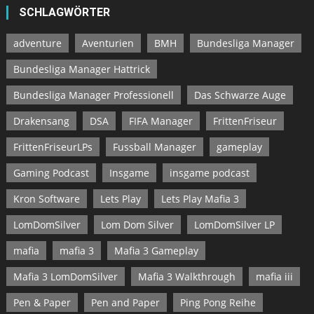
SCHLAGWÖRTER
adventure
Aventurien
BMH
Bundesliga Manager
Bundesliga Manager Hattrick
Bundesliga Manager Professionell
Das Schwarze Auge
Drakensang
DSA
FIFA Manager
FrittenFriseur
FrittenFriseurLPs
Fussball Manager
gameplay
Gaming Podcast
Insgame
insgame podcast
Kron Software
Lets Play
Lets Play Mafia 3
LomDomSilver
Lom Dom Silver
LomDomSilver LP
mafia
mafia 3
Mafia 3 Gameplay
Mafia 3 LomDomSilver
Mafia 3 Walkthrough
mafia iii
Pen & Paper
Pen and Paper
Ping Pong Reihe