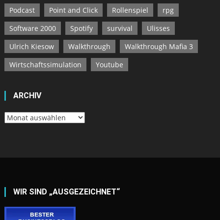
Podcast
Point and Click
Rollenspiel
rpg
Software 2000
Spotify
survival
Ulisses
Ulrich Kiesow
Walkthrough
Walkthrough Mafia 3
Wirtschaftssimulation
Youtube
ARCHIV
Archiv
WIR SIND „AUSGEZEICHNET“