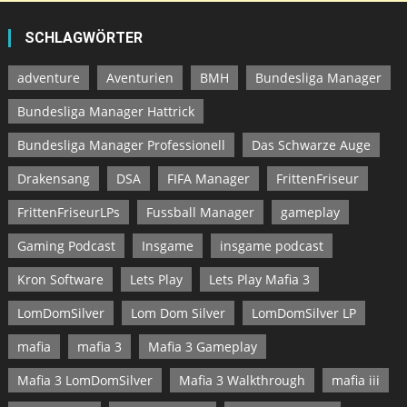
SCHLAGWÖRTER
adventure
Aventurien
BMH
Bundesliga Manager
Bundesliga Manager Hattrick
Bundesliga Manager Professionell
Das Schwarze Auge
Drakensang
DSA
FIFA Manager
FrittenFriseur
FrittenFriseurLPs
Fussball Manager
gameplay
Gaming Podcast
Insgame
insgame podcast
Kron Software
Lets Play
Lets Play Mafia 3
LomDomSilver
Lom Dom Silver
LomDomSilver LP
mafia
mafia 3
Mafia 3 Gameplay
Mafia 3 LomDomSilver
Mafia 3 Walkthrough
mafia iii