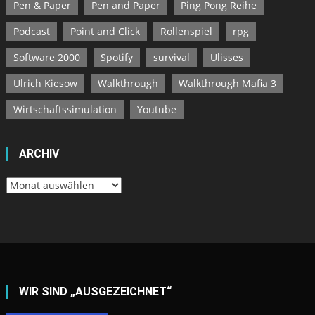
Pen & Paper
Pen and Paper
Ping Pong Reihe
Podcast
Point and Click
Rollenspiel
rpg
Software 2000
Spotify
survival
Ulisses
Ulrich Kiesow
Walkthrough
Walkthrough Mafia 3
Wirtschaftssimulation
Youtube
ARCHIV
Archiv
WIR SIND „AUSGEZEICHNET“