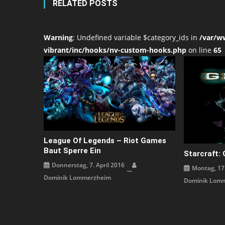
RELATED POSTS
Warning
: Undefined variable $category_ids in
/var/w
vibrant/inc/hooks/nv-custom-hooks.php
on line
65
League Of Legends – Riot Games
Baut Sperre Ein
Starcraft: 
Donnerstag, 7. April 2016
Montag, 17
Dominik Lommerzheim
Dominik Lom