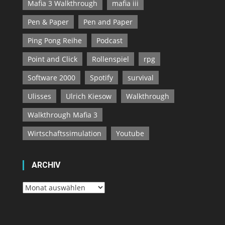
Mafia 3 Walkthrough
mafia iii
Pen & Paper
Pen and Paper
Ping Pong Reihe
Podcast
Point and Click
Rollenspiel
rpg
Software 2000
Spotify
survival
Ulisses
Ulrich Kiesow
Walkthrough
Walkthrough Mafia 3
Wirtschaftssimulation
Youtube
ARCHIV
Archiv