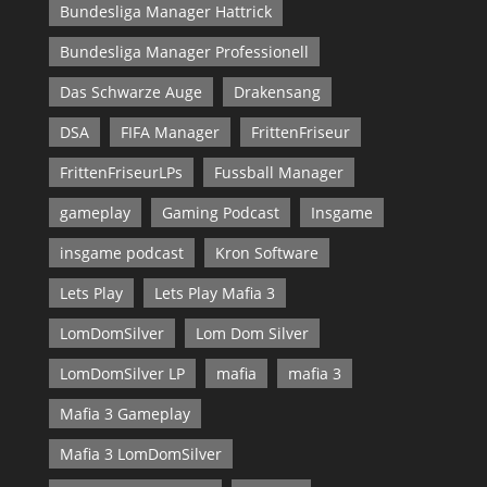
Bundesliga Manager Hattrick
Bundesliga Manager Professionell
Das Schwarze Auge
Drakensang
DSA
FIFA Manager
FrittenFriseur
FrittenFriseurLPs
Fussball Manager
gameplay
Gaming Podcast
Insgame
insgame podcast
Kron Software
Lets Play
Lets Play Mafia 3
LomDomSilver
Lom Dom Silver
LomDomSilver LP
mafia
mafia 3
Mafia 3 Gameplay
Mafia 3 LomDomSilver