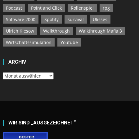
Podcast
Point and Click
Rollenspiel
rpg
Software 2000
Spotify
survival
Ulisses
Ulrich Kiesow
Walkthrough
Walkthrough Mafia 3
Wirtschaftssimulation
Youtube
ARCHIV
Archiv
WIR SIND „AUSGEZEICHNET“