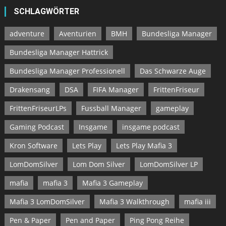
SCHLAGWÖRTER
adventure
Aventurien
BMH
Bundesliga Manager
Bundesliga Manager Hattrick
Bundesliga Manager Professionell
Das Schwarze Auge
Drakensang
DSA
FIFA Manager
FrittenFriseur
FrittenFriseurLPs
Fussball Manager
gameplay
Gaming Podcast
Insgame
insgame podcast
Kron Software
Lets Play
Lets Play Mafia 3
LomDomSilver
Lom Dom Silver
LomDomSilver LP
mafia
mafia 3
Mafia 3 Gameplay
Mafia 3 LomDomSilver
Mafia 3 Walkthrough
mafia iii
Pen & Paper
Pen and Paper
Ping Pong Reihe