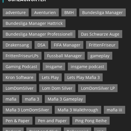
adventure
Aventurien
BMH
Bundesliga Manager
Bundesliga Manager Hattrick
Bundesliga Manager Professionell
Das Schwarze Auge
Drakensang
DSA
FIFA Manager
FrittenFriseur
FrittenFriseurLPs
Fussball Manager
gameplay
Gaming Podcast
Insgame
insgame podcast
Kron Software
Lets Play
Lets Play Mafia 3
LomDomSilver
Lom Dom Silver
LomDomSilver LP
mafia
mafia 3
Mafia 3 Gameplay
Mafia 3 LomDomSilver
Mafia 3 Walkthrough
mafia iii
Pen & Paper
Pen and Paper
Ping Pong Reihe