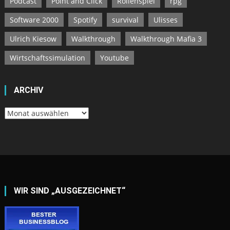
Podcast
Point and Click
Rollenspiel
rpg
Software 2000
Spotify
survival
Ulisses
Ulrich Kiesow
Walkthrough
Walkthrough Mafia 3
Wirtschaftssimulation
Youtube
ARCHIV
Archiv
WIR SIND „AUSGEZEICHNET“