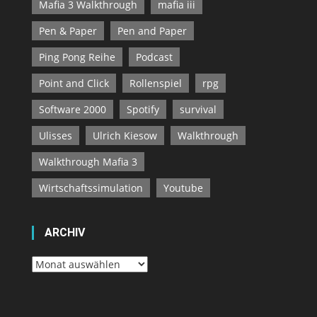
Mafia 3 Walkthrough
mafia iii
Pen & Paper
Pen and Paper
Ping Pong Reihe
Podcast
Point and Click
Rollenspiel
rpg
Software 2000
Spotify
survival
Ulisses
Ulrich Kiesow
Walkthrough
Walkthrough Mafia 3
Wirtschaftssimulation
Youtube
ARCHIV
Archiv