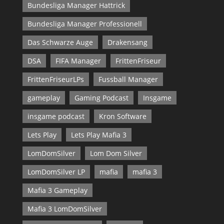
Bundesliga Manager Hattrick
Bundesliga Manager Professionell
Das Schwarze Auge
Drakensang
DSA
FIFA Manager
FrittenFriseur
FrittenFriseurLPs
Fussball Manager
gameplay
Gaming Podcast
Insgame
insgame podcast
Kron Software
Lets Play
Lets Play Mafia 3
LomDomSilver
Lom Dom Silver
LomDomSilver LP
mafia
mafia 3
Mafia 3 Gameplay
Mafia 3 LomDomSilver