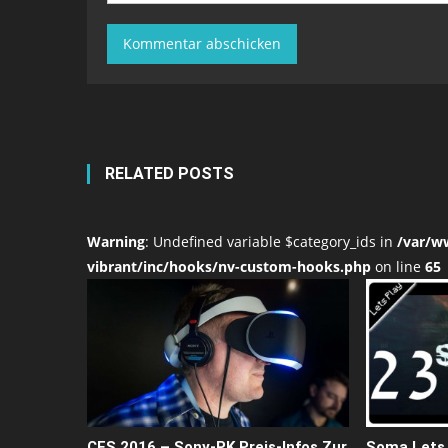
RELATED POSTS
Warning
: Undefined variable $category_ids in
/var/w
vibrant/inc/hooks/nv-custom-hooks.php
on line
65
CES 2016 – Sony-PK Preis-Infos Zur
Soma Lets 