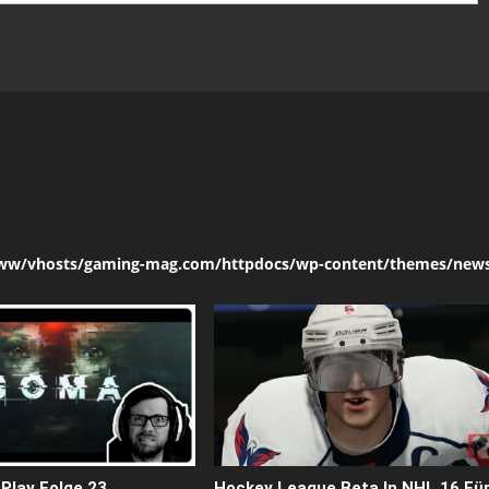
ww/vhosts/gaming-mag.com/httpdocs/wp-content/themes/news
Play Folge 23
Hockey League Beta In NHL 16 Fü