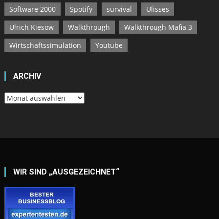
Software 2000
Spotify
survival
Ulisses
Ulrich Kiesow
Walkthrough
Walkthrough Mafia 3
Wirtschaftssimulation
Youtube
ARCHIV
Archiv
WIR SIND „AUSGEZEICHNET“