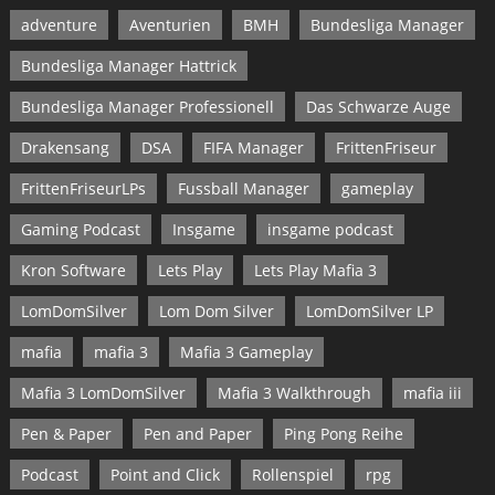
adventure
Aventurien
BMH
Bundesliga Manager
Bundesliga Manager Hattrick
Bundesliga Manager Professionell
Das Schwarze Auge
Drakensang
DSA
FIFA Manager
FrittenFriseur
FrittenFriseurLPs
Fussball Manager
gameplay
Gaming Podcast
Insgame
insgame podcast
Kron Software
Lets Play
Lets Play Mafia 3
LomDomSilver
Lom Dom Silver
LomDomSilver LP
mafia
mafia 3
Mafia 3 Gameplay
Mafia 3 LomDomSilver
Mafia 3 Walkthrough
mafia iii
Pen & Paper
Pen and Paper
Ping Pong Reihe
Podcast
Point and Click
Rollenspiel
rpg