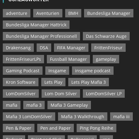
adventure
Aventurien
BMH
Bundesliga Manager
Bundesliga Manager Hattrick
Bundesliga Manager Professionell
Das Schwarze Auge
Drakensang
DSA
FIFA Manager
FrittenFriseur
FrittenFriseurLPs
Fussball Manager
gameplay
Gaming Podcast
Insgame
insgame podcast
Kron Software
Lets Play
Lets Play Mafia 3
LomDomSilver
Lom Dom Silver
LomDomSilver LP
mafia
mafia 3
Mafia 3 Gameplay
Mafia 3 LomDomSilver
Mafia 3 Walkthrough
mafia iii
Pen & Paper
Pen and Paper
Ping Pong Reihe