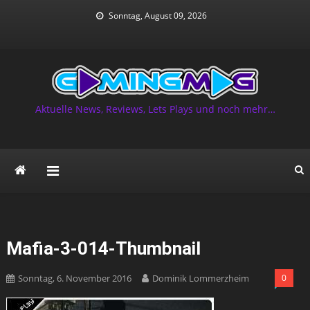
Skip
Sonntag, August 09, 2026
to
content
Aktuelle News, Reviews, Lets Plays und noch mehr…
Mafia-3-014-Thumbnail
Sonntag, 6. November 2016
Dominik Lommerzheim
0