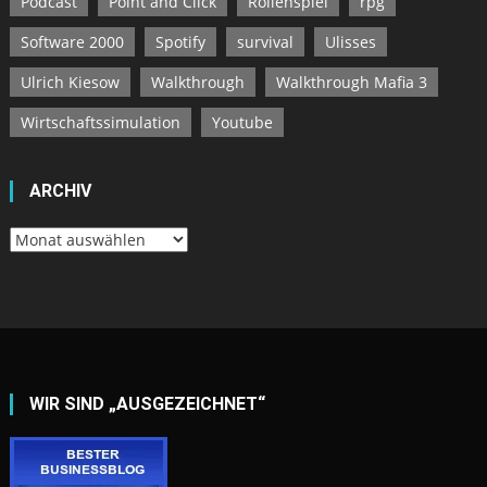
Podcast
Point and Click
Rollenspiel
rpg
Software 2000
Spotify
survival
Ulisses
Ulrich Kiesow
Walkthrough
Walkthrough Mafia 3
Wirtschaftssimulation
Youtube
ARCHIV
Archiv
WIR SIND „AUSGEZEICHNET“