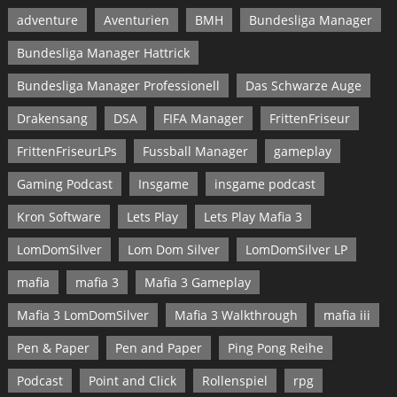
adventure
Aventurien
BMH
Bundesliga Manager
Bundesliga Manager Hattrick
Bundesliga Manager Professionell
Das Schwarze Auge
Drakensang
DSA
FIFA Manager
FrittenFriseur
FrittenFriseurLPs
Fussball Manager
gameplay
Gaming Podcast
Insgame
insgame podcast
Kron Software
Lets Play
Lets Play Mafia 3
LomDomSilver
Lom Dom Silver
LomDomSilver LP
mafia
mafia 3
Mafia 3 Gameplay
Mafia 3 LomDomSilver
Mafia 3 Walkthrough
mafia iii
Pen & Paper
Pen and Paper
Ping Pong Reihe
Podcast
Point and Click
Rollenspiel
rpg