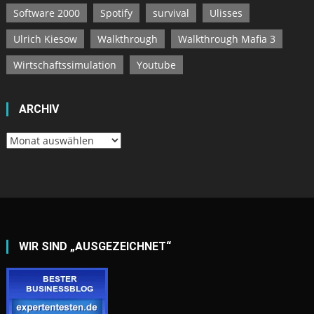
Software 2000
Spotify
survival
Ulisses
Ulrich Kiesow
Walkthrough
Walkthrough Mafia 3
Wirtschaftssimulation
Youtube
ARCHIV
Archiv
WIR SIND „AUSGEZEICHNET“