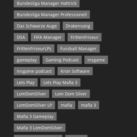
Bundesliga Manager Hattrick
Bundesliga Manager Professionell
Das Schwarze Auge
Drakensang
DSA
FIFA Manager
FrittenFriseur
FrittenFriseurLPs
Fussball Manager
gameplay
Gaming Podcast
Insgame
insgame podcast
Kron Software
Lets Play
Lets Play Mafia 3
LomDomSilver
Lom Dom Silver
LomDomSilver LP
mafia
mafia 3
Mafia 3 Gameplay
Mafia 3 LomDomSilver