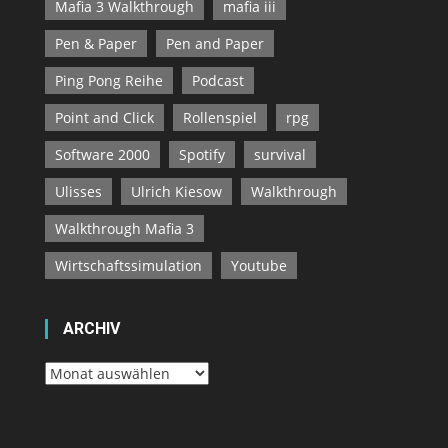
Mafia 3 Walkthrough
mafia iii
Pen & Paper
Pen and Paper
Ping Pong Reihe
Podcast
Point and Click
Rollenspiel
rpg
Software 2000
Spotify
survival
Ulisses
Ulrich Kiesow
Walkthrough
Walkthrough Mafia 3
Wirtschaftssimulation
Youtube
ARCHIV
Archiv