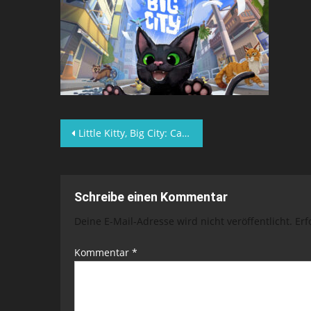
Beitragsnavigation
Little Kitty, Big City: Cat Content als Indie-Hit
Schreibe einen Kommentar
Deine E-Mail-Adresse wird nicht veröffentlicht.
Erf
Kommentar
*