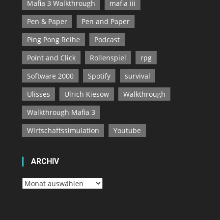
Mafia 3 Walkthrough
mafia iii
Pen & Paper
Pen and Paper
Ping Pong Reihe
Podcast
Point and Click
Rollenspiel
rpg
Software 2000
Spotify
survival
Ulisses
Ulrich Kiesow
Walkthrough
Walkthrough Mafia 3
Wirtschaftssimulation
Youtube
ARCHIV
Archiv