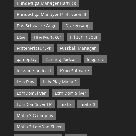
Bundesliga Manager Hattrick
Bundesliga Manager Professionell
Das Schwarze Auge
Drakensang
DSA
FIFA Manager
FrittenFriseur
FrittenFriseurLPs
Fussball Manager
gameplay
Gaming Podcast
Insgame
insgame podcast
Kron Software
Lets Play
Lets Play Mafia 3
LomDomSilver
Lom Dom Silver
LomDomSilver LP
mafia
mafia 3
Mafia 3 Gameplay
Mafia 3 LomDomSilver