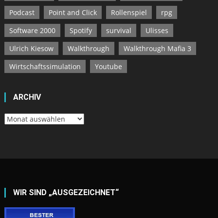
Podcast
Point and Click
Rollenspiel
rpg
Software 2000
Spotify
survival
Ulisses
Ulrich Kiesow
Walkthrough
Walkthrough Mafia 3
Wirtschaftssimulation
Youtube
ARCHIV
Archiv
WIR SIND „AUSGEZEICHNET“