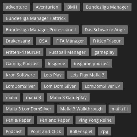
adventure
Aventurien
BMH
Bundesliga Manager
Bundesliga Manager Hattrick
Bundesliga Manager Professionell
Das Schwarze Auge
Drakensang
DSA
FIFA Manager
FrittenFriseur
FrittenFriseurLPs
Fussball Manager
gameplay
Gaming Podcast
Insgame
insgame podcast
Kron Software
Lets Play
Lets Play Mafia 3
LomDomSilver
Lom Dom Silver
LomDomSilver LP
mafia
mafia 3
Mafia 3 Gameplay
Mafia 3 LomDomSilver
Mafia 3 Walkthrough
mafia iii
Pen & Paper
Pen and Paper
Ping Pong Reihe
Podcast
Point and Click
Rollenspiel
rpg