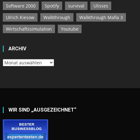
Software 2000
Spotify
survival
Ulisses
Ulrich Kiesow
Walkthrough
Walkthrough Mafia 3
Wirtschaftssimulation
Youtube
ARCHIV
Archiv
WIR SIND „AUSGEZEICHNET“