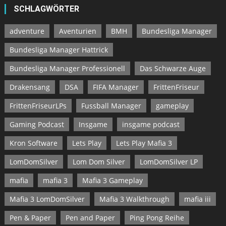
SCHLAGWÖRTER
adventure
Aventurien
BMH
Bundesliga Manager
Bundesliga Manager Hattrick
Bundesliga Manager Professionell
Das Schwarze Auge
Drakensang
DSA
FIFA Manager
FrittenFriseur
FrittenFriseurLPs
Fussball Manager
gameplay
Gaming Podcast
Insgame
insgame podcast
Kron Software
Lets Play
Lets Play Mafia 3
LomDomSilver
Lom Dom Silver
LomDomSilver LP
mafia
mafia 3
Mafia 3 Gameplay
Mafia 3 LomDomSilver
Mafia 3 Walkthrough
mafia iii
Pen & Paper
Pen and Paper
Ping Pong Reihe