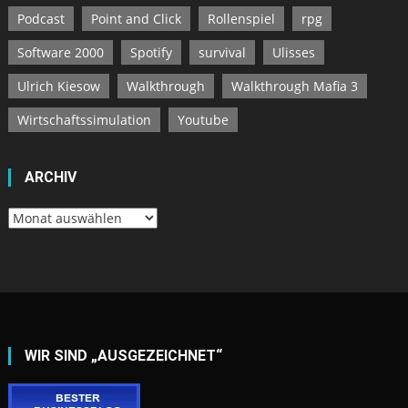
Podcast
Point and Click
Rollenspiel
rpg
Software 2000
Spotify
survival
Ulisses
Ulrich Kiesow
Walkthrough
Walkthrough Mafia 3
Wirtschaftssimulation
Youtube
ARCHIV
Archiv
WIR SIND „AUSGEZEICHNET“