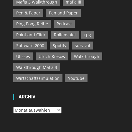
Mafia 3 Walkthrough
mafia iii
Pen & Paper
Pen and Paper
Ping Pong Reihe
Podcast
Point and Click
Rollenspiel
rpg
Software 2000
Spotify
survival
Ulisses
Ulrich Kiesow
Walkthrough
Walkthrough Mafia 3
Wirtschaftssimulation
Youtube
ARCHIV
Archiv