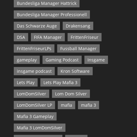
Bundesliga Manager Hattrick
Bundesliga Manager Professionell
Das Schwarze Auge
Drakensang
DSA
FIFA Manager
FrittenFriseur
FrittenFriseurLPs
Fussball Manager
gameplay
Gaming Podcast
Insgame
insgame podcast
Kron Software
Lets Play
Lets Play Mafia 3
LomDomSilver
Lom Dom Silver
LomDomSilver LP
mafia
mafia 3
Mafia 3 Gameplay
Mafia 3 LomDomSilver