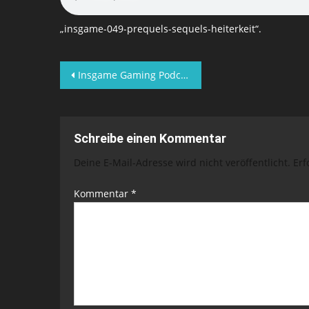
„insgame-049-prequels-sequels-heiterkeit“.
Beitragsnavigation
Insgame Gaming Podcast – 49 – Prequels, Sequels, Heiterkeit
Schreibe einen Kommentar
Deine E-Mail-Adresse wird nicht veröffentlicht.
Erf
Kommentar
*