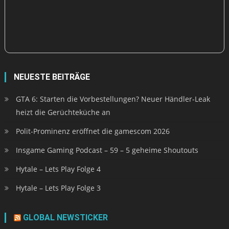
heizt die Gerüchteküche an
Polit-Prominenz eröffnet die gamescom 2026
Insgame Gaming Podcast – 59 – 5 geheime Shoutouts
Hytale – Lets Play Folge 4
Hytale – Lets Play Folge 3
GLOBAL NEWSTICKER
Ashes of Creation stellt neue Schurken-Klasse im Video vor
Montag, 31. März 2025
WoW Classic SoD: Dämonologie-Hexenmeister - Gameplay
im "God Mode" dank P7!
Montag, 31. März 2025
Neuer Trailer zu GTA 6: CEO verrät, warum die Fans noch
warten müssen
Montag, 31. März 2025
The Sinking City: Remaster für PS5 angekündigt –