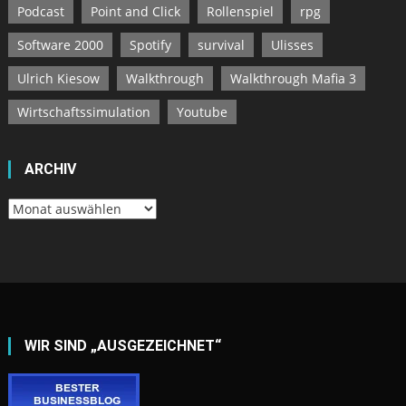
Archiv
WIR SIND „AUSGEZEICHNET“
INTERESSE BEI UNS ZU WERBEN?
► Bannerfläche mieten! (Klick)