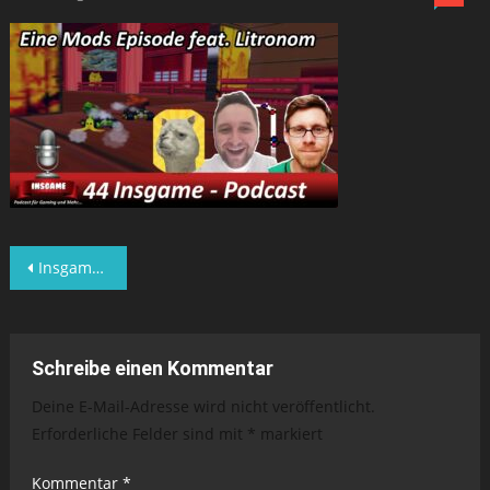
Beitragsnavigation
Insgame Gaming Podcast – 44 – Eine Mods-Episode feat. Litronom
Schreibe einen Kommentar
Deine E-Mail-Adresse wird nicht veröffentlicht.
Erforderliche Felder sind mit
*
markiert
Kommentar
*