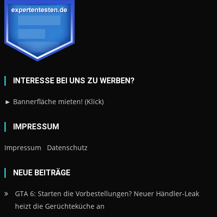
IMPRESSUM
Impressum
Datenschutz
NEUE BEITRÄGE
GTA 6: Starten die Vorbestellungen? Neuer Händler-Leak
heizt die Gerüchteküche an
Polit-Prominenz eröffnet die gamescom 2026
Insgame Gaming Podcast – 59 – 5 geheime Shoutouts
Hytale – Lets Play Folge 4
Hytale – Lets Play Folge 3