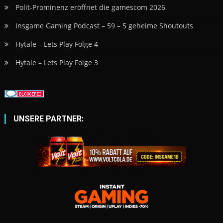
UNSERE PARTNER:
|
Theme: News Vibrant by
CodeVibrant
.