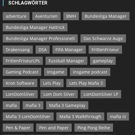
Gaming Podcast
Insgame
insgame podcast
Kron Software
Lets Play
Lets Play Mafia 3
LomDomSilver
Lom Dom Silver
LomDomSilver LP
mafia
mafia 3
Mafia 3 Gameplay
Mafia 3 LomDomSilver
Mafia 3 Walkthrough
mafia iii
Pen & Paper
Pen and Paper
Ping Pong Reihe
Podcast
Point and Click
Rollenspiel
rpg
Software 2000
Spotify
survival
Ulisses
Ulrich Kiesow
Walkthrough
Walkthrough Mafia 3
Wirtschaftssimulation
Youtube
ARCHIV