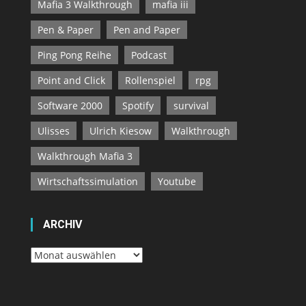
Mafia 3 Walkthrough
mafia iii
Pen & Paper
Pen and Paper
Ping Pong Reihe
Podcast
Point and Click
Rollenspiel
rpg
Software 2000
Spotify
survival
Ulisses
Ulrich Kiesow
Walkthrough
Walkthrough Mafia 3
Wirtschaftssimulation
Youtube
ARCHIV
Archiv