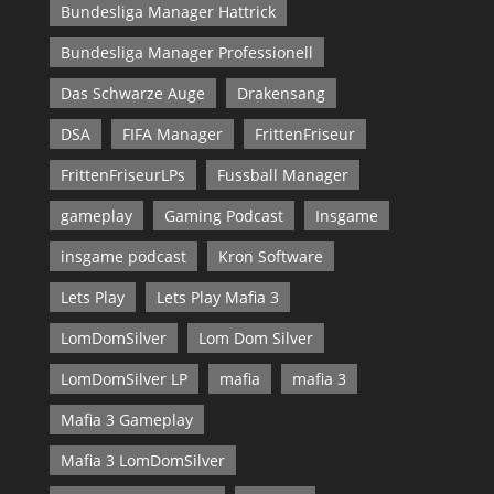
Bundesliga Manager Hattrick
Bundesliga Manager Professionell
Das Schwarze Auge
Drakensang
DSA
FIFA Manager
FrittenFriseur
FrittenFriseurLPs
Fussball Manager
gameplay
Gaming Podcast
Insgame
insgame podcast
Kron Software
Lets Play
Lets Play Mafia 3
LomDomSilver
Lom Dom Silver
LomDomSilver LP
mafia
mafia 3
Mafia 3 Gameplay
Mafia 3 LomDomSilver