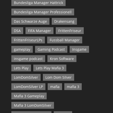
Bundesliga Manager Hattrick
Bundesliga Manager Professionell
Das Schwarze Auge
Drakensang
DSA
FIFA Manager
FrittenFriseur
FrittenFriseurLPs
Fussball Manager
gameplay
Gaming Podcast
Insgame
insgame podcast
Kron Software
Lets Play
Lets Play Mafia 3
LomDomSilver
Lom Dom Silver
LomDomSilver LP
mafia
mafia 3
Mafia 3 Gameplay
Mafia 3 LomDomSilver