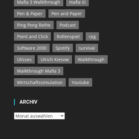
Mafia 3 Walkthrough
mafia iii
Pen & Paper
Pen and Paper
Ping Pong Reihe
Podcast
Point and Click
Rollenspiel
rpg
Software 2000
Spotify
survival
Ulisses
Ulrich Kiesow
Walkthrough
Walkthrough Mafia 3
Wirtschaftssimulation
Youtube
ARCHIV
Archiv