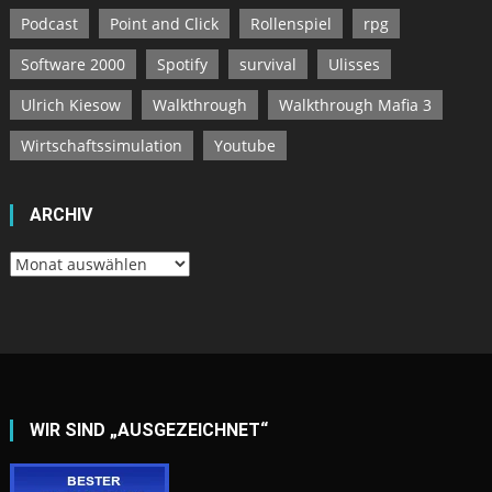
Podcast
Point and Click
Rollenspiel
rpg
Software 2000
Spotify
survival
Ulisses
Ulrich Kiesow
Walkthrough
Walkthrough Mafia 3
Wirtschaftssimulation
Youtube
ARCHIV
Archiv
WIR SIND „AUSGEZEICHNET“