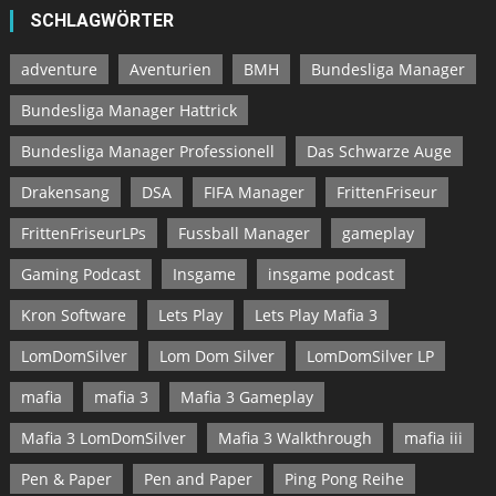
SCHLAGWÖRTER
adventure
Aventurien
BMH
Bundesliga Manager
Bundesliga Manager Hattrick
Bundesliga Manager Professionell
Das Schwarze Auge
Drakensang
DSA
FIFA Manager
FrittenFriseur
FrittenFriseurLPs
Fussball Manager
gameplay
Gaming Podcast
Insgame
insgame podcast
Kron Software
Lets Play
Lets Play Mafia 3
LomDomSilver
Lom Dom Silver
LomDomSilver LP
mafia
mafia 3
Mafia 3 Gameplay
Mafia 3 LomDomSilver
Mafia 3 Walkthrough
mafia iii
Pen & Paper
Pen and Paper
Ping Pong Reihe