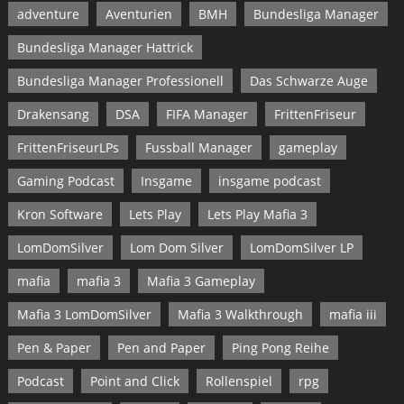
adventure
Aventurien
BMH
Bundesliga Manager
Bundesliga Manager Hattrick
Bundesliga Manager Professionell
Das Schwarze Auge
Drakensang
DSA
FIFA Manager
FrittenFriseur
FrittenFriseurLPs
Fussball Manager
gameplay
Gaming Podcast
Insgame
insgame podcast
Kron Software
Lets Play
Lets Play Mafia 3
LomDomSilver
Lom Dom Silver
LomDomSilver LP
mafia
mafia 3
Mafia 3 Gameplay
Mafia 3 LomDomSilver
Mafia 3 Walkthrough
mafia iii
Pen & Paper
Pen and Paper
Ping Pong Reihe
Podcast
Point and Click
Rollenspiel
rpg