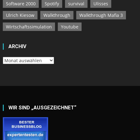
Software 2000
Spotify
survival
Ulisses
Ulrich Kiesow
Walkthrough
Walkthrough Mafia 3
Wirtschaftssimulation
Youtube
ARCHIV
Archiv
WIR SIND „AUSGEZEICHNET“