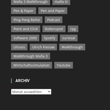
Mafia 3 Walkthrough
mafia iii
Pen & Paper
Pen and Paper
Ping Pong Reihe
Podcast
Point and Click
Rollenspiel
rpg
Software 2000
Spotify
survival
Ulisses
Ulrich Kiesow
Walkthrough
Walkthrough Mafia 3
Wirtschaftssimulation
Youtube
ARCHIV
Archiv