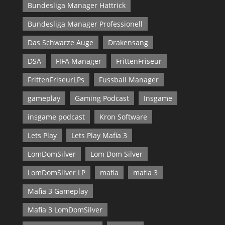
Bundesliga Manager Hattrick
Bundesliga Manager Professionell
Das Schwarze Auge
Drakensang
DSA
FIFA Manager
FrittenFriseur
FrittenFriseurLPs
Fussball Manager
gameplay
Gaming Podcast
Insgame
insgame podcast
Kron Software
Lets Play
Lets Play Mafia 3
LomDomSilver
Lom Dom Silver
LomDomSilver LP
mafia
mafia 3
Mafia 3 Gameplay
Mafia 3 LomDomSilver